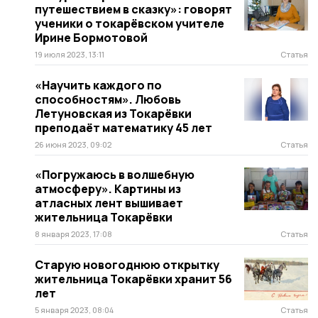
путешествием в сказку»: говорят
ученики о токарёвском учителе
Ирине Бормотовой
19 июля 2023, 13:11
Статья
«Научить каждого по
способностям». Любовь
Летуновская из Токарёвки
преподаёт математику 45 лет
26 июня 2023, 09:02
Статья
«Погружаюсь в волшебную
атмосферу». Картины из
атласных лент вышивает
жительница Токарёвки
8 января 2023, 17:08
Статья
Старую новогоднюю открытку
жительница Токарёвки хранит 56
лет
5 января 2023, 08:04
Статья