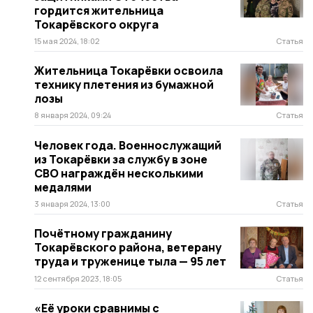
гордится жительница
Токарёвского округа
15 мая 2024, 18:02
Статья
Жительница Токарёвки освоила
технику плетения из бумажной
лозы
8 января 2024, 09:24
Статья
Человек года. Военнослужащий
из Токарёвки за службу в зоне
СВО награждён несколькими
медалями
3 января 2024, 13:00
Статья
Почётному гражданину
Токарёвского района, ветерану
труда и труженице тыла — 95 лет
12 сентября 2023, 18:05
Статья
«Её уроки сравнимы с