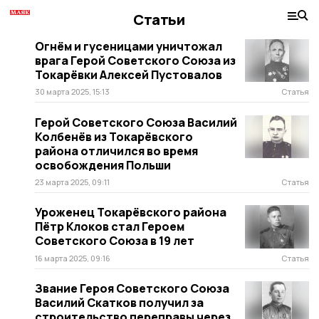
Статьи
Огнём и гусеницами уничтожал
врага Герой Советского Союза из
Токарёвки Алексей Пустовалов
30 марта 2025, 15:13
Статья
Герой Советского Союза Василий
Колбенёв из Токарёвского
района отличился во время
освобождения Польши
23 марта 2025, 09:11
Статья
Уроженец Токарёвского района
Пётр Клоков стал Героем
Советского Союза в 19 лет
16 марта 2025, 09:16
Статья
Звание Героя Советского Союза
Василий Скатков получил за
строительство переправы через