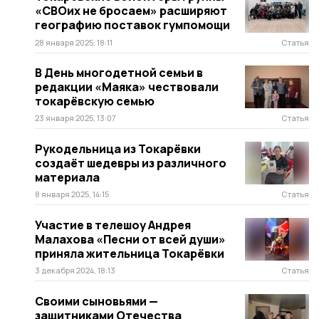
«СВОих не бросаем» расширяют
географию поставок гумпомощи
28 января 2025, 18:11
Статья
В День многодетной семьи в
редакции «Маяка» чествовали
токарёвскую семью
23 января 2025, 13:07
Статья
Рукодельница из Токарёвки
создаёт шедевры из различного
материала
8 января 2025, 14:15
Статья
Участие в телешоу Андрея
Малахова «Песни от всей души»
приняла жительница Токарёвки
3 декабря 2024, 18:13
Статья
Своими сыновьями —
защитниками Отечества