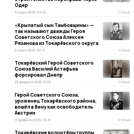
Одер
9 марта 2025, 09:06
Статья
«Крылатый сын Тамбовщины» —
так называют дважды Героя
Советского Союза Алексея
Рязанова из Токарёвского округа
2 марта 2025, 09:13
Статья
Токарёвский Герой Советского
Союза Василий Астафьев
форсировал Днепр
23 февраля 2025, 12:05
Статья
Герой Советского Союза,
уроженец Токарёвского района,
вошёл в Вену как освободитель
Австрии
16 февраля 2025, 09:15
Статья
Токарёвские волонтёры группы