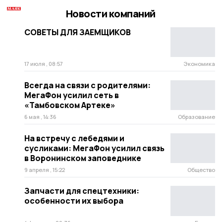
Новости компаний
СОВЕТЫ ДЛЯ ЗАЕМЩИКОВ
17 июля , 08:57
Экономика
Всегда на связи с родителями:
МегаФон усилил сеть в
«Тамбовском Артеке»
6 мая , 14:36
Образование
На встречу с лебедями и
сусликами: МегаФон усилил связь
в Воронинском заповеднике
9 апреля , 15:22
Общество
Запчасти для спецтехники:
особенности их выбора