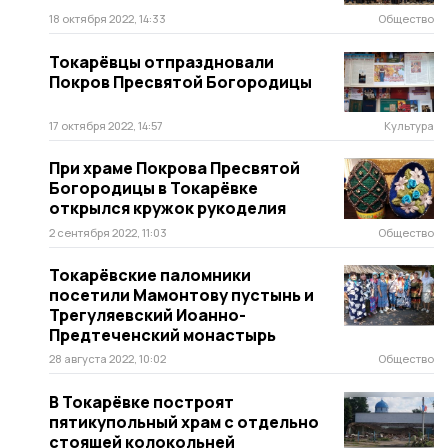
18 октября 2022, 14:33
Общество
Токарёвцы отпраздновали
Покров Пресвятой Богородицы
17 октября 2022, 14:57
Культура
При храме Покрова Пресвятой
Богородицы в Токарёвке
открылся кружок рукоделия
2 сентября 2022, 11:03
Общество
Токарёвские паломники
посетили Мамонтову пустынь и
Трегуляевский Иоанно-
Предтеченский монастырь
28 августа 2022, 10:02
Общество
В Токарёвке построят
пятикупольный храм с отдельно
стоящей колокольней