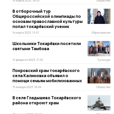
16 марта 2023, 18:03
Общество
В отборочный тур
Общероссийской олимпиады по
основам православной культуры
попал токарёвский ученик
14 марта 2023, 13:07
Образование
Школьники Токарёвки посетили
святыни Тамбова
10 февраля 2023, 17:05
Культура
Покровский храм токарёвского
села Калиновка объявил о
помощи семьям мобилизованных
31 января 2023, 18:06
Общество
В селе Гладышево Токарёвского
района откроют храм