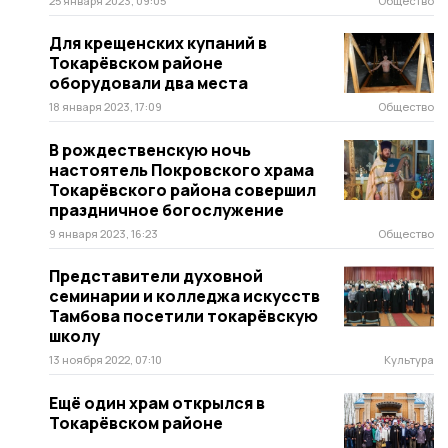
25 января 2023, 09:05
Общество
Для крещенских купаний в
Токарёвском районе
оборудовали два места
18 января 2023, 17:09
Общество
В рождественскую ночь
настоятель Покровского храма
Токарёвского района совершил
праздничное богослужение
9 января 2023, 16:23
Общество
Представители духовной
семинарии и колледжа искусств
Тамбова посетили токарёвскую
школу
13 ноября 2022, 07:10
Культура
Ещё один храм открылся в
Токарёвском районе