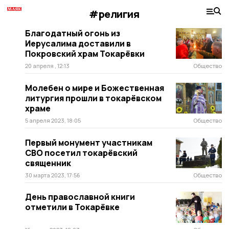
#религия
Благодатный огонь из
Иерусалима доставили в
Покровский храм Токарёвки
20 апреля , 12:13
Общество
Молебен о мире и Божественная
литургия прошли в токарёвском
храме
5 апреля 2023, 18:05
Общество
Первый монумент участникам
СВО посетил токарёвский
священник
30 марта 2023, 17:56
Общество
День православной книги
отметили в Токарёвке