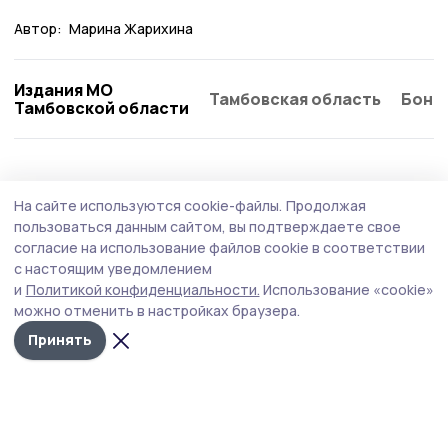
Автор:
Марина Жарихина
Издания МО
Тамбовская область
Бонд
Тамбовской области
Общество
4 августа , 17:40
На сайте используются cookie-файлы.
Продолжая
Школьник из Токарёвского округа
пользоваться данным сайтом, вы подтверждаете свое
одержал победу на Всероссийском
согласие на использование файлов cookie в соответствии
с настоящим уведомлением
конкурсе «Палитра ремёсел — 2026»
и
Политикой конфиденциальности.
Использование «cookie»
Иван Кизеев стал лучшим сразу в двух номинациях, а
можно отменить в настройках браузера.
его наставник Эльвира Кизеева отмечена дипломами
Принять
за подготовку победителя и проведение мастер-
класса.