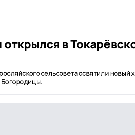
м открылся в Токарёвск
росляйского сельсовета освятили новый х
 Богородицы.