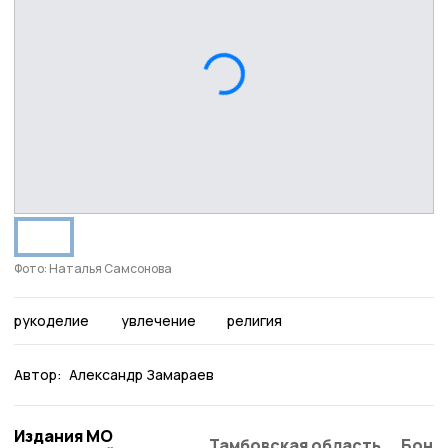
Фото: Наталья Самсонова
рукоделие
увлечение
религия
Автор:
Александр Замараев
Издания МО
Тамбовская область
Бонд