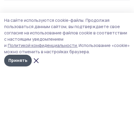
Общество
Вчера, 08:49
На сайте используются cookie-файлы.
Продолжая
Мониторинг цен на продукты начнут вести
пользоваться данным сайтом, вы подтверждаете свое
по всей цепочке поставок
согласие на использование файлов cookie в соответствии
с настоящим уведомлением
Соответствующий закон подписал Владимир Путин,
и
Политикой конфиденциальности.
Использование «cookie»
новые правила вступят в силу с 1 января 2027 года.
можно отменить в настройках браузера.
Принять