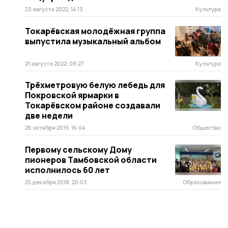
23 августа 2022, 14:13
Культура
Токарёвская молодёжная группа
выпустила музыкальный альбом
21 августа 2022, 08:27
Культура
Трёхметровую белую лебедь для
Покровской ярмарки в
Токарёвском районе создавали
две недели
26 октября 2019, 16:04
Общество
Первому сельскому Дому
пионеров Тамбовской области
исполнилось 60 лет
25 декабря 2018, 20:03
Образование