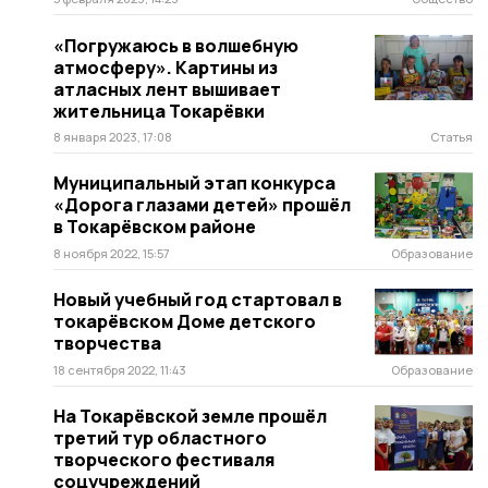
«Погружаюсь в волшебную
атмосферу». Картины из
атласных лент вышивает
жительница Токарёвки
8 января 2023, 17:08
Статья
Муниципальный этап конкурса
«Дорога глазами детей» прошёл
в Токарёвском районе
8 ноября 2022, 15:57
Образование
Новый учебный год стартовал в
токарёвском Доме детского
творчества
18 сентября 2022, 11:43
Образование
На Токарёвской земле прошёл
третий тур областного
творческого фестиваля
соцучреждений