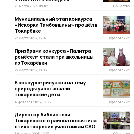
28 марта 2023, 09:02
Общество
Муниципальный этап конкурса
«Искорки Тамбовщины» прошёл в
Токарёвке
27 марта 2023, 13:07
Образование
Призёрами конкурса «Палитра
ремёсел» стали три школьницы
из Токарёвки
22 марта 2023, 18:03
Образование
В конкурсе рисунков на тему
природы участвовали
токарёвские дети
17 февраля 2023, 18:05
Образование
Директор библиотеки
Токарёвского района посвятила
стихотворение участникам СВО
5 февраля 2023, 14:23
Общество