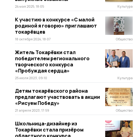
24 мая 2025, 18:05
Культура
К участию в конкурсе «С малой
родиной я говорю» приглашают
токарёвцев
18 октября 2024, 18:07
Общество
Житель Токарёвки стал
победителем регионального
творческого конкурса
«Пробуждая сердца»
25 июля 2023, 09:10
Культура
Детям токарёвского района
предлагают участвовать в акции
«Рисуем Победу»
21 апреля 2023, 17:59
Общество
Школьница-дизайнер из
Токарёвки стала призёром
областного конкурса