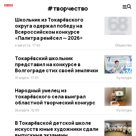
#творчество
Школьник из Токарёвского
округа одержал победу на
Всероссийском конкурсе
«Палитра ремёсел — 2026»
4 августа , 17:40
Общество
Токарёвский школьник
представил на конкурсе в
Волгограде стих своей землячки
31 марта , 17:01
Культура
Народный умелец из
токарёвского села выиграл
областной творческий конкурс
24 марта , 12:05
Культура
В Токарёвской детской школе
искусств юные художники сдали
выпускные экзамены