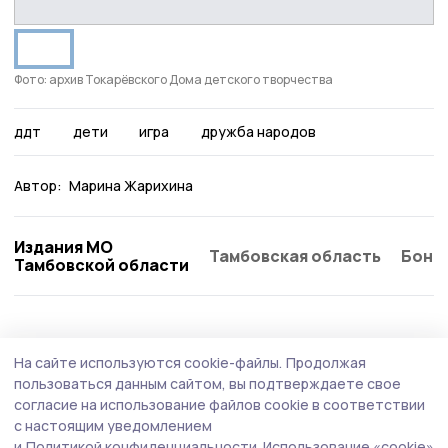
Фото: архив Токарёвского Дома детского творчества
ддт
дети
игра
дружба народов
Автор:
Марина Жарихина
Издания МО
Тамбовская область
Бонд
Тамбовской области
Образование
1 августа , 16:01
На сайте используются cookie-файлы.
Продолжая
Для студентов-эстрадников в регионе
пользоваться данным сайтом, вы подтверждаете свое
ввели стипендию имени советского певца
согласие на использование файлов cookie в соответствии
с настоящим уведомлением
Такое решение приняли тамбовские депутаты.
и
Политикой конфиденциальности.
Использование «cookie»