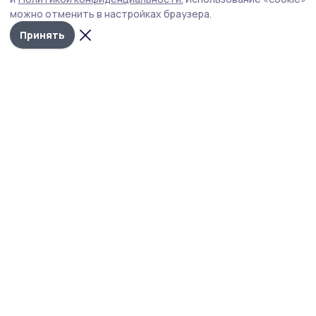
можно отменить в настройках браузера.
Принять
Фото: Михаил Карасев
В пятницу, 31 июля, на заседании Тамбовской
областной Думы депутаты приняли поправку в
закон об областных стипендиях. Теперь для
студентов - исполнителей эстрадной музыки в