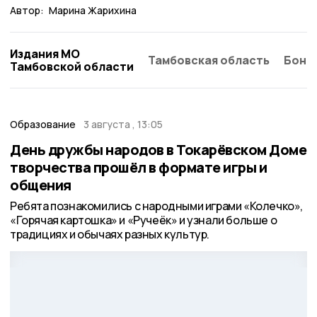
Автор:
Марина Жарихина
Издания МО
Тамбовская область
Бонд
Тамбовской области
Образование
3 августа , 13:05
День дружбы народов в Токарёвском Доме
творчества прошёл в формате игры и
общения
Ребята познакомились с народными играми «Колечко»,
«Горячая картошка» и «Ручеёк» и узнали больше о
традициях и обычаях разных культур.