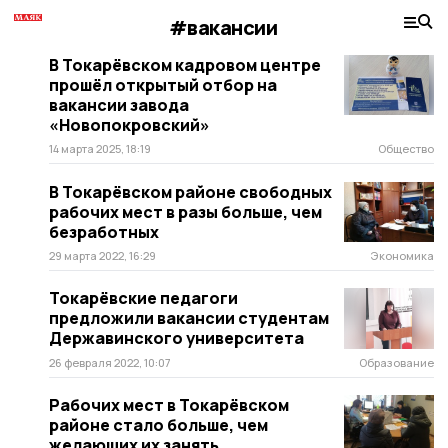
#вакансии
В Токарёвском кадровом центре
прошёл открытый отбор на
вакансии завода
«Новопокровский»
14 марта 2025, 18:19
Общество
В Токарёвском районе свободных
рабочих мест в разы больше, чем
безработных
29 марта 2022, 16:29
Экономика
Токарёвские педагоги
предложили вакансии студентам
Державинского университета
26 февраля 2022, 10:07
Образование
Рабочих мест в Токарёвском
районе стало больше, чем
желающих их занять