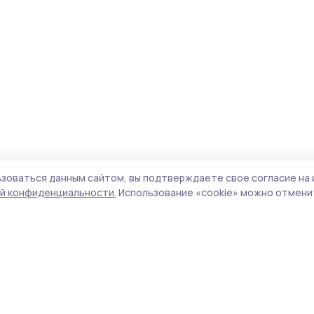
зоваться данным сайтом, вы подтверждаете свое согласие на 
й конфиденциальности.
Использование «cookie» можно отменит
Учредитель и издатель:
ООО «Издательский
Поли
дом «Тамбов»
Сай
Адрес редакции:
392000, Тамбовская обл.,
coo
г.Тамбов, ш. Моршанское, д.14а
сай
Номер телефона редакции:
8 (4752) 45-05-
испо
76
нас
Электронная почта редакции:
конф