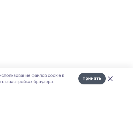
использование файлов cookie в
Принять
ь в настройках браузера.
тика конфиденциальности
т содержит сервисы, использующие
kies. Продолжая пользоваться данным
том, вы подтверждаете свое согласие на
льзование файлов cookie в соответствии с
тоящим уведомлением и Политикой
иденциальности. Использование «cookie»