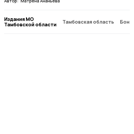
Автор:
Матрёна Ананьева
Издания МО
Тамбовская область
Бонд
Тамбовской области