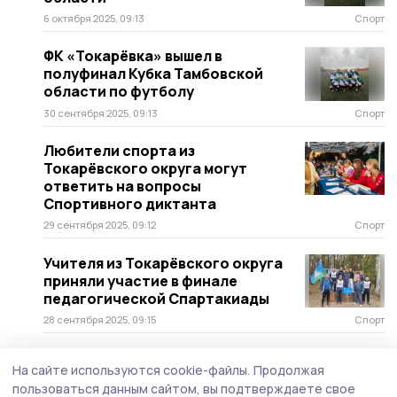
6 октября 2025, 09:13
Спорт
ФК «Токарёвка» вышел в
полуфинал Кубка Тамбовской
области по футболу
30 сентября 2025, 09:13
Спорт
Любители спорта из
Токарёвского округа могут
ответить на вопросы
Спортивного диктанта
29 сентября 2025, 09:12
Спорт
Учителя из Токарёвского округа
приняли участие в финале
педагогической Спартакиады
28 сентября 2025, 09:15
Спорт
Команда из Токарёвского округа
На сайте используются cookie-файлы.
Продолжая
стала призёром областного
пользоваться данным сайтом, вы подтверждаете свое
фестиваля семейного туризма