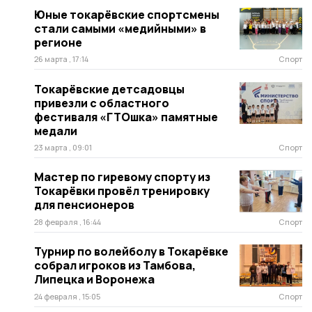
Юные токарёвские спортсмены
стали самыми «медийными» в
регионе
26 марта , 17:14
Спорт
Токарёвские детсадовцы
привезли с областного
фестиваля «ГТОшка» памятные
медали
23 марта , 09:01
Спорт
Мастер по гиревому спорту из
Токарёвки провёл тренировку
для пенсионеров
28 февраля , 16:44
Спорт
Турнир по волейболу в Токарёвке
собрал игроков из Тамбова,
Липецка и Воронежа
24 февраля , 15:05
Спорт