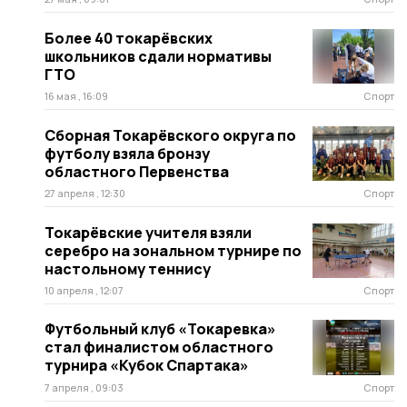
Более 40 токарёвских
школьников сдали нормативы
ГТО
16 мая , 16:09
Спорт
Сборная Токарёвского округа по
футболу взяла бронзу
областного Первенства
27 апреля , 12:30
Спорт
Токарёвские учителя взяли
серебро на зональном турнире по
настольному теннису
10 апреля , 12:07
Спорт
Футбольный клуб «Токаревка»
стал финалистом областного
турнира «Кубок Спартака»
7 апреля , 09:03
Спорт