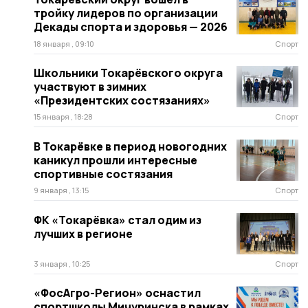
тройку лидеров по организации
Декады спорта и здоровья — 2026
18 января , 09:10
Спорт
Школьники Токарёвского округа
участвуют в зимних
«Президентских состязаниях»
15 января , 18:28
Спорт
В Токарёвке в период новогодних
каникул прошли интересные
спортивные состязания
9 января , 13:15
Спорт
ФК «Токарёвка» стал одим из
лучших в регионе
3 января , 10:25
Спорт
«ФосАгро-Регион» оснастил
спортшколы Мичуринска в рамках