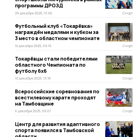
программы ДРОЗД
29 декабря 2025, 13:06
Спорт
Футбольный клуб «Токарёвка»
награждён медалями и кубком за
3 место в областном чемпионате
14 декабря 2025, 09:10
Спорт
Токарёвцы стали победителями
областного Чемпионата по
футболу 6x6
10 декабря 2025, 13:18
Спорт
Всероссийские соревнования по
всестилевому карате проходят
на Тамбовщине
6 декабря 2025, 09:07
Спорт
Центр для развития адаптивного
спорта появился в Тамбовской
области