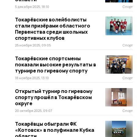
5 декабря 2025, 18:10
Спорт
Токарёвские волейболисты
стали призёрами областного
Первенства среди школьных
спортивных клубов
25 ноября 2025, 09:05
Спорт
Токарёвские спортсмены
показали высокие результаты в
турнире по гиревому спорту
18 ноября 2025, 13:10
Спорт
Открытый турнир по гиревому
спорту прошёл в Токарёвском
округе
20 октября 2025, 09:07
Спорт
Токарёвцы обыграли ФК
«Котовск» в полуфинале Кубка
области