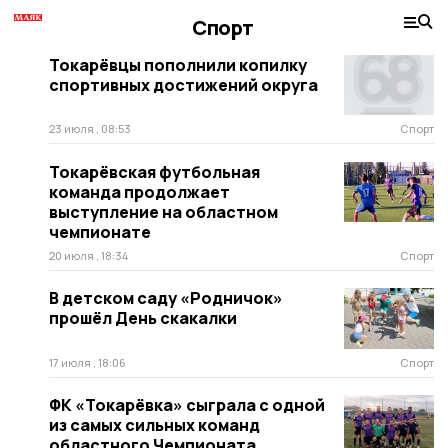
Спорт
Токарёвцы пополнили копилку
спортивных достижений округа
23 июля , 08:53
Спорт
Токарёвская футбольная
команда продолжает
выступление на областном
чемпионате
20 июля , 18:34
Спорт
В детском саду «Родничок»
прошёл День скакалки
17 июля , 18:06
Спорт
ФК «Токарёвка» сыграла с одной
из самых сильных команд
областного Чемпионата