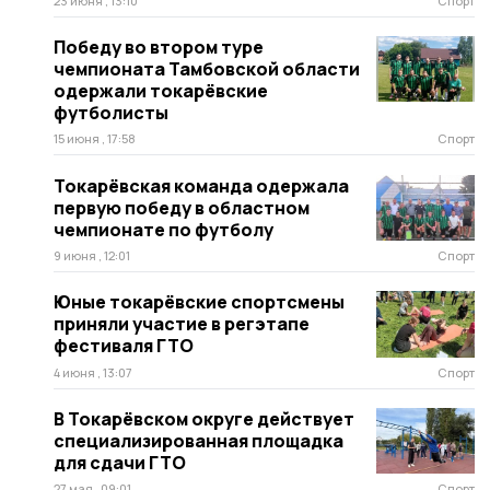
23 июня , 13:10
Спорт
Победу во втором туре
чемпионата Тамбовской области
одержали токарёвские
футболисты
15 июня , 17:58
Спорт
Токарёвская команда одержала
первую победу в областном
чемпионате по футболу
9 июня , 12:01
Спорт
Юные токарёвские спортсмены
приняли участие в регэтапе
фестиваля ГТО
4 июня , 13:07
Спорт
В Токарёвском округе действует
специализированная площадка
для сдачи ГТО
27 мая , 09:01
Спорт