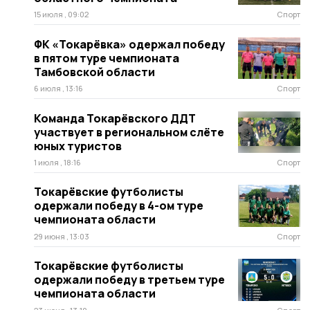
15 июля , 09:02
Спорт
ФК «Токарёвка» одержал победу
в пятом туре чемпионата
Тамбовской области
6 июля , 13:16
Спорт
Команда Токарёвского ДДТ
участвует в региональном слёте
юных туристов
1 июля , 18:16
Спорт
Токарёвские футболисты
одержали победу в 4-ом туре
чемпионата области
29 июня , 13:03
Спорт
Токарёвские футболисты
одержали победу в третьем туре
чемпионата области