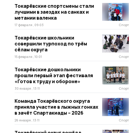
Токарёвские спортсмены стали
лучшими в заездах на санках и
метании валенка
17 февраля , 09:03
Спорт
Токарёвские школьники
совершили турпоход по трём
сёлам округа
15 февраля , 10:01
Спорт
Токарёвские дошкольники
прошли первый этап фестиваля
«Готов к труду и обороне»
30 января , 13:11
Спорт
Команда Токарёвского округа
приняла участие в лыжных гонках
в зачёт Спартакиады – 2026
26 января , 13:11
Спорт
Токарёвский округ вошёл в