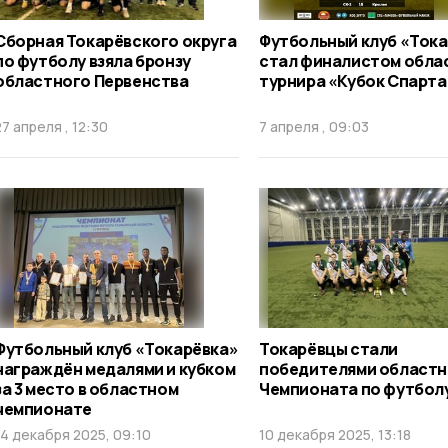
Сборная Токарёвского округа
Футбольный клуб «Ток
по футболу взяла бронзу
стал финалистом обла
областного Первенства
турнира «Кубок Спарта
27 апреля , 12:30
7 апреля , 09:03
Футбольный клуб «Токарёвка»
Токарёвцы стали
награждён медалями и кубком
победителями областн
за 3 место в областном
Чемпионата по футболу
чемпионате
14 декабря 2025, 09:10
10 декабря 2025, 13:18