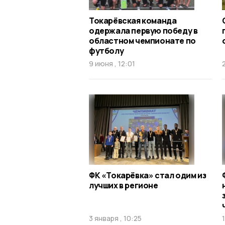
Токарёвская команда
одержала первую победу в
областном чемпионате по
футболу
9 июня , 12:01
ФК «Токарёвка» стал одим из
лучших в регионе
3 января , 10:25