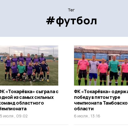
Тег
#футбол
ФК «Токарёвка» сыграла с
ФК «Токарёвка» одерж
одной из самых сильных
победу в пятом туре
команд областного
чемпионата Тамбовско
Чемпионата
области
15 июля , 09:02
6 июля , 13:16