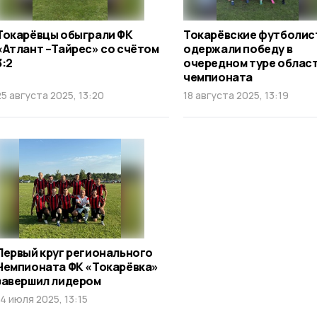
Токарёвцы обыграли ФК
Токарёвские футболис
«Атлант –Тайрес» со счётом
одержали победу в
3:2
очередном туре облас
чемпионата
25 августа 2025, 13:20
18 августа 2025, 13:19
Первый круг регионального
Чемпионата ФК «Токарёвка»
завершил лидером
14 июля 2025, 13:15