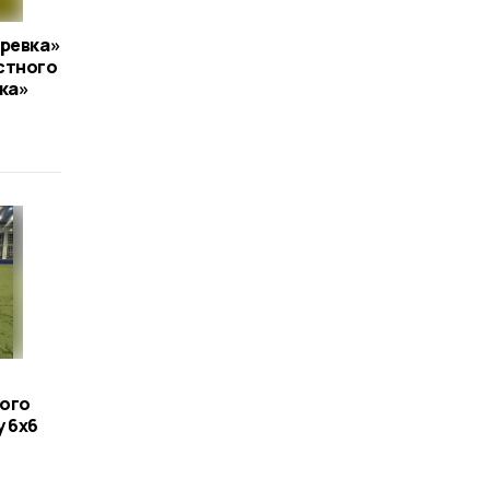
аревка»
стного
ка»
ого
 6x6