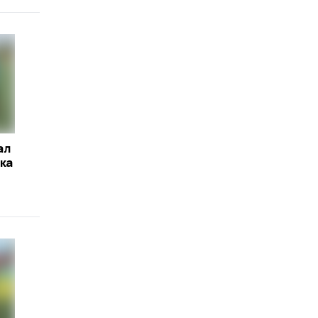
ал
бка