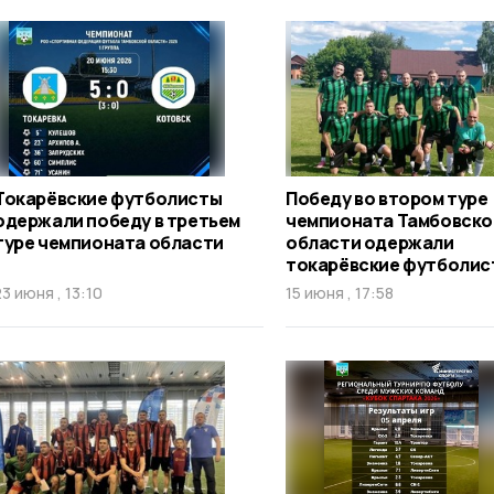
Токарёвские футболисты
Победу во втором туре
одержали победу в третьем
чемпионата Тамбовско
туре чемпионата области
области одержали
токарёвские футболис
23 июня , 13:10
15 июня , 17:58