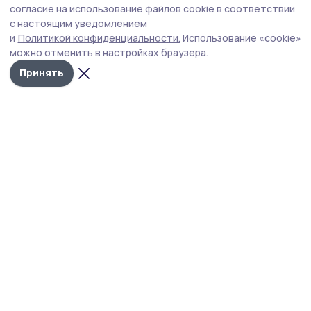
продолжает выступление на областном
согласие на использование файлов cookie в соответствии
с настоящим уведомлением
чемпионате
и
Политикой конфиденциальности.
Использование «cookie»
В очередном туре чемпионата Тамбовской области
можно отменить в настройках браузера.
наша команда одержала победу над «Державой-АФ»
Принять
со счётом 4:0.
Фото: архив администрации Токарёвского округа