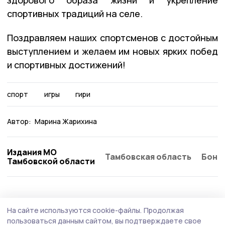
здорового образа жизни и укрепление
спортивных традиций на селе.
Поздравляем наших спортсменов с достойным
выступлением и желаем им новых ярких побед
и спортивных достижений!
спорт
игры
гири
Автор:
Марина Жарихина
Издания МО
Тамбовская область
Бонд
Тамбовской области
Спорт
20 июля , 18:34
На сайте используются cookie-файлы.
Продолжая
Токарёвская футбольная команда
пользоваться данным сайтом, вы подтверждаете свое