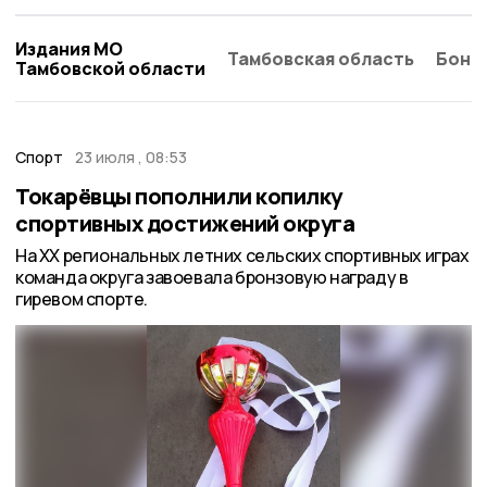
Издания МО
Тамбовская область
Бонд
Тамбовской области
Спорт
23 июля , 08:53
Токарёвцы пополнили копилку
спортивных достижений округа
На XX региональных летних сельских спортивных играх
команда округа завоевала бронзовую награду в
гиревом спорте.