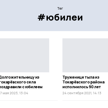
Тег
#юбилеи
Долгожительницу из
Труженице тыла из
токарёвского села
Токарёвского района
поздравили с юбилеем
исполнилось 90 лет
17 мая 2023, 13:04
24 сентября 2021, 14:13