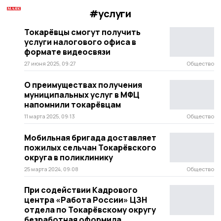
#услуги
Токарёвцы смогут получить
услуги налогового офиса в
формате видеосвязи
27 июня 2025, 09:27
Общество
О преимуществах получения
муниципальных услуг в МФЦ
напомнили токарёвцам
11 марта 2025, 09:13
Общество
Мобильная бригада доставляет
пожилых сельчан Токарёвского
округа в поликлинику
25 марта 2024, 09:08
Общество
При содействии Кадрового
центра «Работа России» ЦЗН
отдела по Токарёвскому округу
безработная оформила