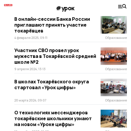
#урок
В онлайн-сессии Банка России
приглашают принять участие
токарёвцев
4 февраля 2025, 09:11
Образование
Участник СВО провел урок
мужества в Токарёвской средней
школе №2
9 апреля 2024, 13:13
Образование
В школах Токарёвского округа
стартовал «Урок цифры»
20 марта 2024, 09:07
Образование
О технологиях мессенджеров
токарёвские школьники узнают
на новом «Уроке цифры»