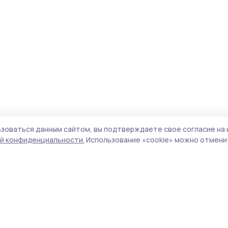
зоваться данным сайтом, вы подтверждаете свое согласие на 
й конфиденциальности.
Использование «cookie» можно отменит
Учредитель и издатель:
ООО «Издательский
Поли
дом «Тамбов»
Сай
Адрес редакции:
392000, Тамбовская обл.,
coo
г.Тамбов, ш. Моршанское, д.14а
сай
Номер телефона редакции:
8 (4752) 45-05-
испо
76
нас
Электронная почта редакции:
конф