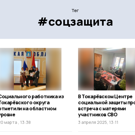
Тег
#соцзащита
Социального работника из
В Токарёвском Центре
Токарёвского округа
социальной защиты пр
отметили на областном
встреча с матерями
уровне
участников СВО
20 марта , 13:38
3 апреля 2025, 13:11