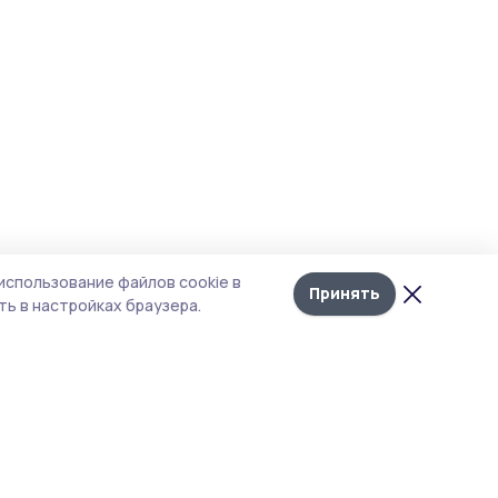
использование файлов cookie в
Принять
ь в настройках браузера.
тика конфиденциальности
т содержит сервисы, использующие
kies. Продолжая пользоваться данным
том, вы подтверждаете свое согласие на
льзование файлов cookie в соответствии с
тоящим уведомлением и Политикой
иденциальности. Использование «cookie»