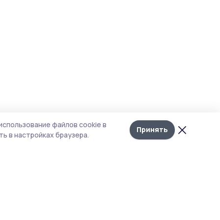
использование файлов cookie в
Принять
ь в настройках браузера.
тика конфиденциальности
т содержит сервисы, использующие
kies. Продолжая пользоваться данным
том, вы подтверждаете свое согласие на
льзование файлов cookie в соответствии с
тоящим уведомлением и Политикой
иденциальности. Использование «cookie»