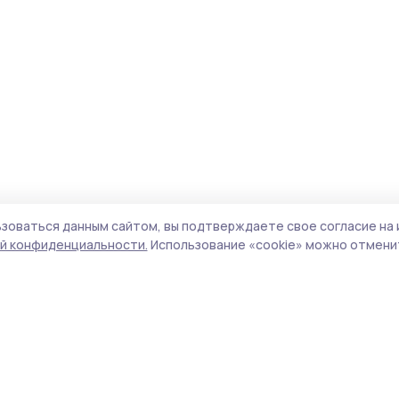
зоваться данным сайтом, вы подтверждаете свое согласие на 
й конфиденциальности.
Использование «cookie» можно отменит
Учредитель и издатель:
ООО «Издательский
Поли
дом «Тамбов»
Сай
Адрес редакции:
392000, Тамбовская обл.,
coo
г.Тамбов, ш. Моршанское, д.14а
сай
Номер телефона редакции:
8 (4752) 45-05-
испо
76
нас
Электронная почта редакции:
конф