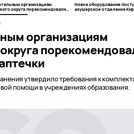
ательным организациям
Новое оборудование посту
кого округа порекомендовали
акушерское отделение Ки
став аптечки
ЦРБ
1
ным организациям
 округа порекомендова
 аптечки
анения утвердило требования к комплект
рвой помощи в учреждениях образования.