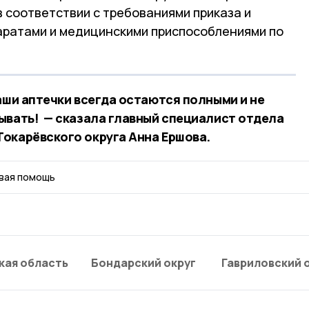
 соответствии с требованиями приказа и
аратами и медицинскими приспособлениями по
аши аптечки всегда остаются полными и не
ывать! — сказала главный специалист отдела
окарёвского округа Анна Ершова.
вая помощь
кая область
Бондарский округ
Гавриловский 