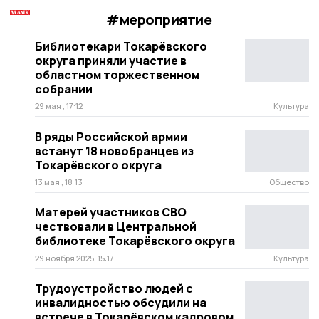
#мероприятие
Библиотекари Токарёвского
округа приняли участие в
областном торжественном
собрании
29 мая , 17:12
Культура
В ряды Российской армии
встанут 18 новобранцев из
Токарёвского округа
13 мая , 18:13
Общество
Матерей участников СВО
чествовали в Центральной
библиотеке Токарёвского округа
29 ноября 2025, 15:17
Культура
Трудоустройство людей с
инвалидностью обсудили на
встрече в Токарёвском кадровом