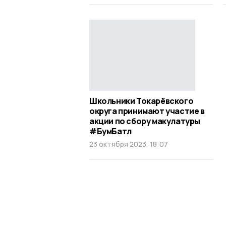
Школьники Токарёвского
округа принимают участие в
акции по сбору макулатуры
#БумБатл
23 октября 2023, 18:07