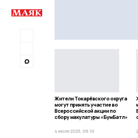
Жители Токарёвского округа
могут принять участие во
Всероссийской акции по
сбору макулатуры «БумБатл»
4 июля 2025, 09:10