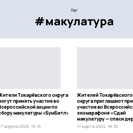
Тег
#макулатура
Жители Токарёвского округа
Жителей Токарёвского
могут принять участие во
округа приглашают при
Всероссийской акции по
участие во Всероссий
сбору макулатуры «БумБатл»
экомарафоне «Сдай
макулатуру — спаси де
27 апреля 2025, 15:15
17 марта 2024, 18:35