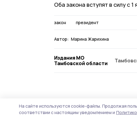
Оба закона вступят в силу с 1
закон
президент
Автор:
Марина Жарихина
Издания МО
Тамбовс
Тамбовской области
Общество
Вчера, 13:20
На сайте используются cookie-файлы.
Продолжая поль
Проекты учас
соответствии с настоящим уведомлением и
Политико
Тамбовщины»