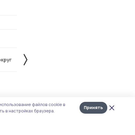
округ
Жердевский округ
Знаменский округ
Лента
10
использование файлов cookie в
новостей
Принять
ои
ь в настройках браузера.