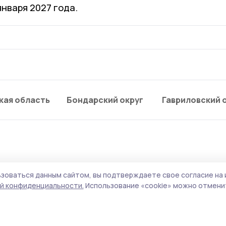
 января 2027 года.
кая область
Бондарский округ
Гавриловский 
зоваться данным сайтом, вы подтверждаете свое согласие на 
тников программы «Гер
й конфиденциальности.
Использование «cookie» можно отменит
 получили высокую