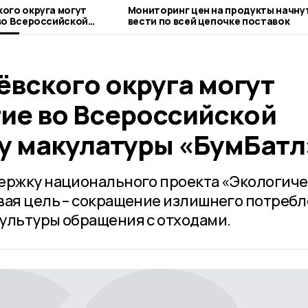
ого округа могут
Мониторинг цен на продукты начну
во Всероссийской
вести по всей цепочке поставок
акулатуры «БумБатл»
ёвского округа могут
тие во Всероссийской
ру макулатуры «БумБатл
держку национального проекта «Экологич
вая цель – сокращение излишнего потреб
ультуры обращения с отходами.