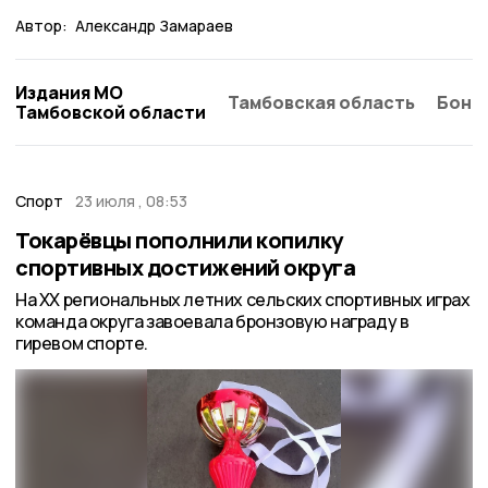
Автор:
Александр Замараев
Издания МО
Тамбовская область
Бонд
Тамбовской области
Спорт
23 июля , 08:53
Токарёвцы пополнили копилку
спортивных достижений округа
На XX региональных летних сельских спортивных играх
команда округа завоевала бронзовую награду в
гиревом спорте.