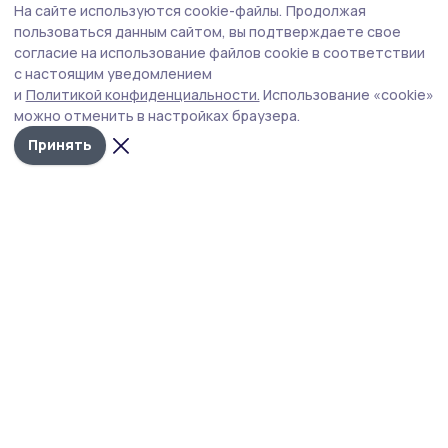
На сайте используются cookie-файлы.
Продолжая
Токарёвская футбольная команда
пользоваться данным сайтом, вы подтверждаете свое
продолжает выступление на областном
согласие на использование файлов cookie в соответствии
с настоящим уведомлением
чемпионате
и
Политикой конфиденциальности.
Использование «cookie»
В очередном туре чемпионата Тамбовской области
можно отменить в настройках браузера.
наша команда одержала победу над «Державой-АФ»
Принять
со счётом 4:0.