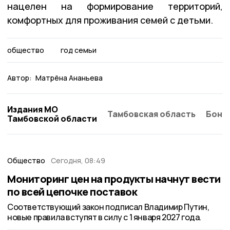
нацелен на формирование территорий,
комфортных для проживания семей с детьми.
общество
год семьи
Автор:
Матрёна Ананьева
Издания МО
Тамбовская область
Бонд
Тамбовской области
Общество
Сегодня, 08:49
Мониторинг цен на продукты начнут вести
по всей цепочке поставок
Соответствующий закон подписал Владимир Путин,
новые правила вступят в силу с 1 января 2027 года.