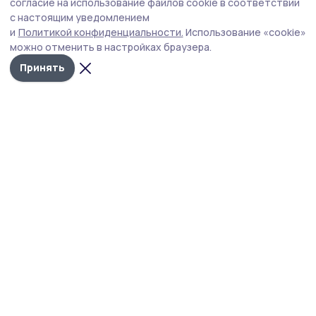
Тамбовщины» получили высокую оценку
согласие на использование файлов cookie в соответствии
с настоящим уведомлением
наставников
и
Политикой конфиденциальности.
Использование «cookie»
Председатель Тамбовской городской Думы
можно отменить в настройках браузера.
Константин Кутейников отметил практическую
Принять
ценность выпускных работ.
Фото: Алексей Бучнев