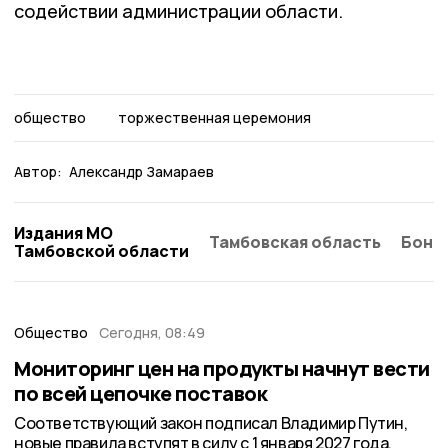
содействии администрации области.
общество
торжественная церемония
Автор:
Александр Замараев
Издания МО
Тамбовская область
Бонд
Тамбовской области
Общество
Сегодня, 08:49
Мониторинг цен на продукты начнут вести
по всей цепочке поставок
Соответствующий закон подписал Владимир Путин,
новые правила вступят в силу с 1 января 2027 года.