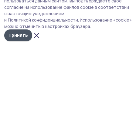
Проекты участников программы «Герои
пользоваться данным сайтом, вы подтверждаете свое
Тамбовщины» получили высокую оценку
согласие на использование файлов cookie в соответствии
с настоящим уведомлением
наставников
и
Политикой конфиденциальности.
Использование «cookie»
Председатель Тамбовской городской Думы
можно отменить в настройках браузера.
Константин Кутейников отметил практическую
Принять
ценность выпускных работ.
Фото: Алексей Бучнев