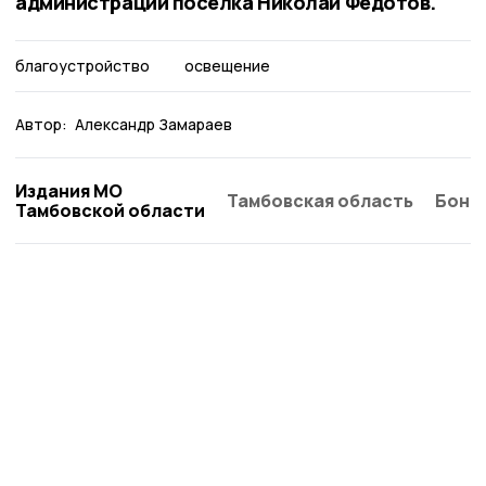
администрации посёлка Николай Федотов.
благоустройство
освещение
Автор:
Александр Замараев
Издания МО
Тамбовская область
Бонд
Тамбовской области