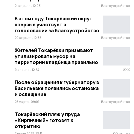
21 апреля , 12:03
Благоустройство
В этом году Токарёвский округ
впервые участвует в
голосовании за благоустройство
20 апреля , 12:35
Благоустройство
Жителей Токарёвки призывают
утилизировать мусор на
территории кладбища правильно
9 апреля , 12:54
ЖКХ
После обращения к губернатору в
Васильевке появились остановка
и освещение
25 марта , 09:01
Благоустройство
Токарёвский пляж у пруда
«Кирпичный» готовят к
открытию
2 июня 2025, 13:11
Общество