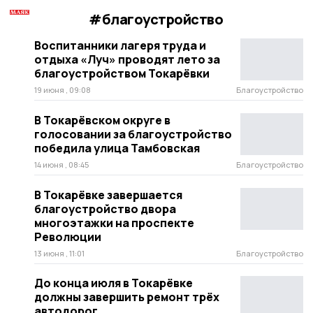
#благоустройство
Воспитанники лагеря труда и
отдыха «Луч» проводят лето за
благоустройством Токарёвки
19 июня , 09:08
Благоустройство
В Токарёвском округе в
голосовании за благоустройство
победила улица Тамбовская
14 июня , 08:45
Благоустройство
В Токарёвке завершается
благоустройство двора
многоэтажки на проспекте
Революции
13 июня , 11:01
Благоустройство
До конца июля в Токарёвке
должны завершить ремонт трёх
автодорог