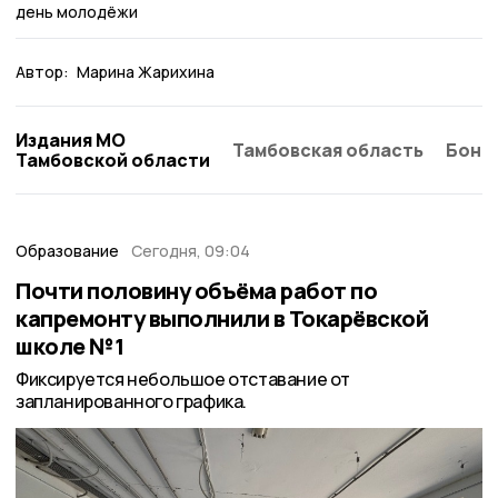
день молодёжи
Автор:
Марина Жарихина
Издания МО
Тамбовская область
Бонд
Тамбовской области
Образование
Сегодня, 09:04
Почти половину объёма работ по
капремонту выполнили в Токарёвской
школе №1
Фиксируется небольшое отставание от
запланированного графика.