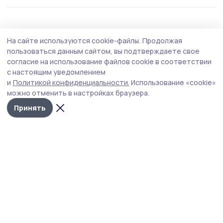
Образование
Вчера, 17:30
На сайте используются cookie-файлы.
Продолжая
В Державинском университете подвели
пользоваться данным сайтом, вы подтверждаете свое
промежуточные итоги приёмной кампании
согласие на использование файлов cookie в соответствии
с настоящим уведомлением
В 2026 году почти 14,5 тысячи абитуриентов подали
и
Политикой конфиденциальности.
Использование «cookie»
заявления на бюджетные места по программам
можно отменить в настройках браузера.
бакалавриата и специалитета.
Принять