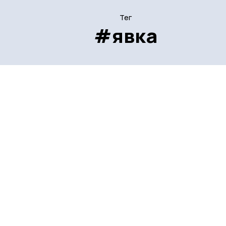
Тег
#явка