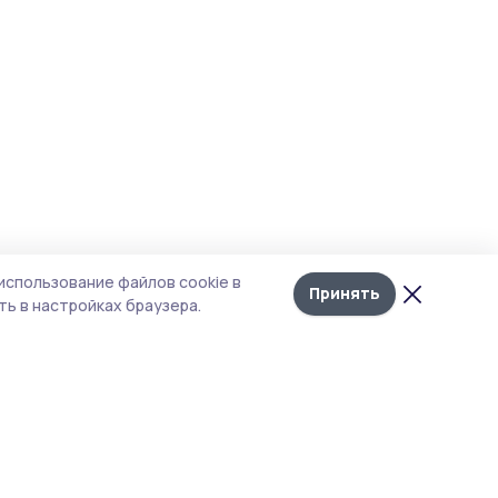
использование файлов cookie в
Принять
ь в настройках браузера.
тика конфиденциальности
т содержит сервисы, использующие
kies. Продолжая пользоваться данным
том, вы подтверждаете свое согласие на
льзование файлов cookie в соответствии с
тоящим уведомлением и Политикой
иденциальности. Использование «cookie»