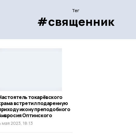
Тег
#священник
Настоятель токарёвского
храма встретил подаренную
приходу икону преподобного
Амвросия Оптинского
4 мая 2023, 18:13