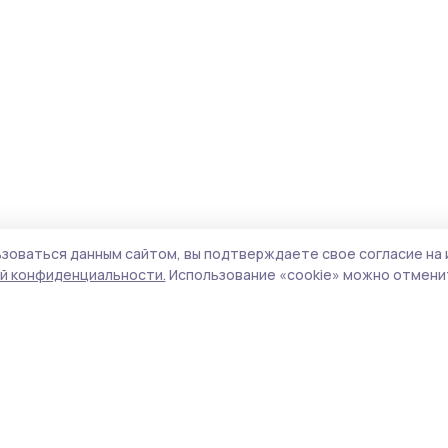
зоваться данным сайтом, вы подтверждаете свое согласие на 
й конфиденциальности.
Использование «cookie» можно отменит
Учредитель и издатель:
ООО «Издательский
Поли
дом «Тамбов»
Сай
Адрес редакции:
392000, Тамбовская обл.,
coo
г.Тамбов, ш. Моршанское, д.14а
сай
Номер телефона редакции:
8 (4752) 45-05-
испо
76
нас
Электронная почта редакции:
конф