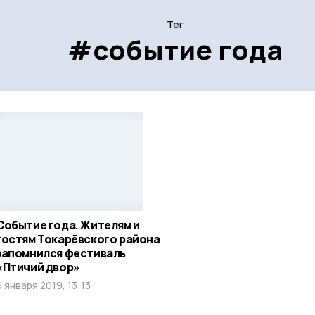
Тег
#событие года
Событие года. Жителям и
гостям Токарёвского района
запомнился фестиваль
«Птичий двор»
6 января 2019, 13:13