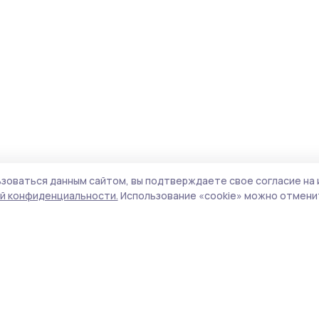
зоваться данным сайтом, вы подтверждаете свое согласие на 
й конфиденциальности.
Использование «cookie» можно отменит
Учредитель и издатель:
ООО «Издательский
Поли
дом «Тамбов»
Сай
Адрес редакции:
392000, Тамбовская обл.,
coo
г.Тамбов, ш. Моршанское, д.14а
сай
Номер телефона редакции:
8 (4752) 45-05-
испо
76
нас
Электронная почта редакции:
конф