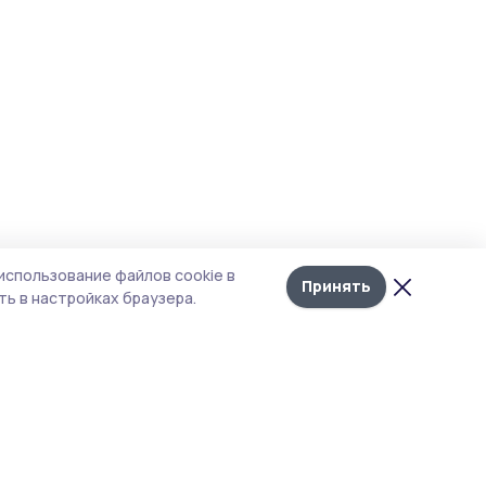
использование файлов cookie в
Принять
ь в настройках браузера.
тика конфиденциальности
т содержит сервисы, использующие
kies. Продолжая пользоваться данным
том, вы подтверждаете свое согласие на
льзование файлов cookie в соответствии с
тоящим уведомлением и Политикой
иденциальности. Использование «cookie»