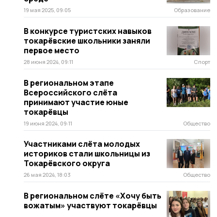
19 мая 2025, 09:05
Образование
В конкурсе туристских навыков
токарёвские школьники заняли
первое место
28 июня 2024, 09:11
Спорт
В региональном этапе
Всероссийского слёта
принимают участие юные
токарёвцы
19 июня 2024, 09:11
Общество
Участниками слёта молодых
историков стали школьницы из
Токарёвского округа
26 мая 2024, 18:03
Общество
В региональном слёте «Хочу быть
вожатым» участвуют токарёвцы