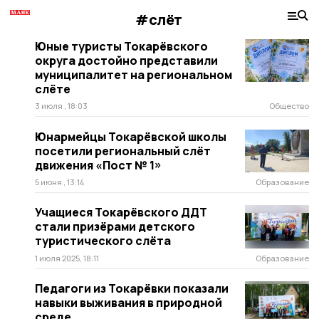
#слёт
Юные туристы Токарёвского
округа достойно представили
муниципалитет на региональном
слёте
3 июля , 18:03
Общество
Юнармейцы Токарёвской школы
посетили региональный слёт
движения «Пост № 1»
5 июня , 13:14
Образование
Учащиеся Токарёвского ДДТ
стали призёрами детского
туристического слёта
1 июля 2025, 18:11
Образование
Педагоги из Токарёвки показали
навыки выживания в природной
среде