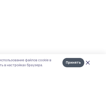
использование файлов cookie в
Принять
ь в настройках браузера.
тика конфиденциальности
т содержит сервисы, использующие
kies. Продолжая пользоваться данным
том, вы подтверждаете свое согласие на
льзование файлов cookie в соответствии с
тоящим уведомлением и Политикой
иденциальности. Использование «cookie»