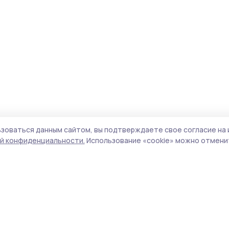
зоваться данным сайтом, вы подтверждаете свое согласие на 
й конфиденциальности.
Использование «cookie» можно отменит
Учредитель и издатель:
ООО «Издательский
Поли
дом «Тамбов»
Сай
Адрес редакции:
392000, Тамбовская обл.,
coo
г.Тамбов, ш. Моршанское, д.14а
сай
Номер телефона редакции:
8 (4752) 45-05-
испо
76
нас
Электронная почта редакции:
конф