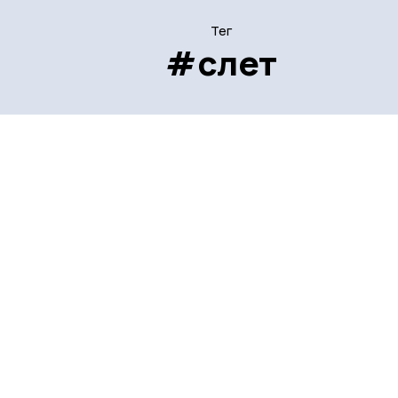
Тег
#слет