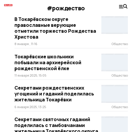
#рождество
В Токарёвском округе
православные верующие
отметили торжество Рождества
Христова
8 января , 11:16
Общество
Токарёвские школьники
побывали на архиерейской
рождественской ёлке
11 января 2025, 15:05
Общество
Секретами рождественских
угощений и гаданий поделилась
жительница Токарёвки
6 января 2025, 13:25
Общество
Секретами святочных гаданий
поделилась с тамбовчанами
жительница Токарёвского округа