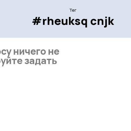
Тег
#rheuksq cnjk
су ничего не
уйте задать