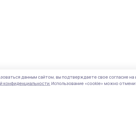
зоваться данным сайтом, вы подтверждаете свое согласие на 
й конфиденциальности.
Использование «cookie» можно отменит
Учредитель и издатель:
ООО «Издательский
Поли
дом «Тамбов»
Сай
Адрес редакции:
392000, Тамбовская обл.,
coo
г.Тамбов, ш. Моршанское, д.14а
сай
Номер телефона редакции:
8 (4752) 45-05-
испо
76
нас
Электронная почта редакции:
конф