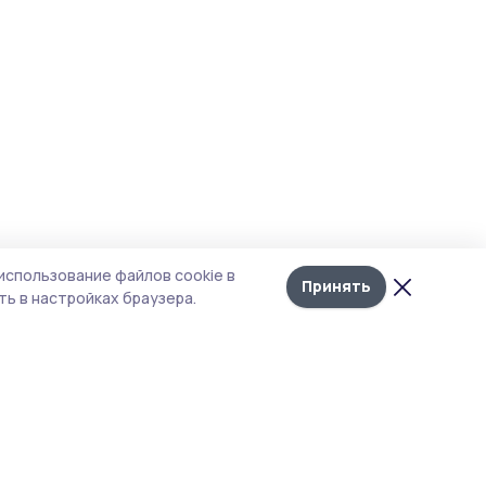
использование файлов cookie в
Принять
ь в настройках браузера.
тика конфиденциальности
т содержит сервисы, использующие
kies. Продолжая пользоваться данным
том, вы подтверждаете свое согласие на
льзование файлов cookie в соответствии с
тоящим уведомлением и Политикой
иденциальности. Использование «cookie»