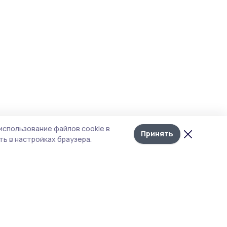
использование файлов cookie в
Принять
ь в настройках браузера.
тика конфиденциальности
т содержит сервисы, использующие
kies. Продолжая пользоваться данным
том, вы подтверждаете свое согласие на
льзование файлов cookie в соответствии с
тоящим уведомлением и Политикой
иденциальности. Использование «cookie»