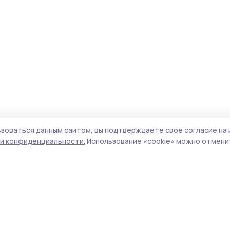
зоваться данным сайтом, вы подтверждаете свое согласие на 
й конфиденциальности.
Использование «cookie» можно отменит
Учредитель и издатель:
ООО «Издательский
Поли
дом «Тамбов»
Сай
Адрес редакции:
392000, Тамбовская обл.,
coo
г.Тамбов, ш. Моршанское, д.14а
сай
Номер телефона редакции:
8 (4752) 45-05-
испо
76
нас
Электронная почта редакции:
конф