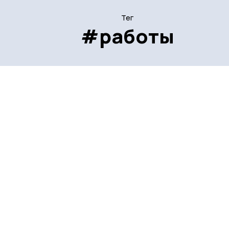
Тег
#работы