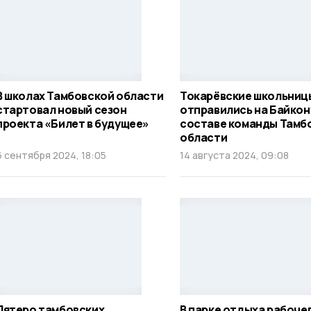
В школах Тамбовской области
Токарёвские школьниц
стартовал новый сезон
отправились на Байкон
проекта «Билет в будущее»
составе команды Тамб
области
6 сентября 2024, 18:05
14 августа 2024, 09:08
Пятеро тамбовских
В парке отдыха рабоче