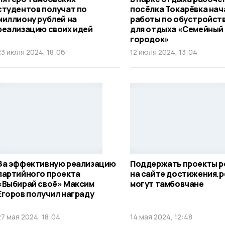
студентов получат по
посёлка Токарёвка нач
миллиону рублей на
работы по обустройств
реализацию своих идей
для отдыха «Семейный
городок»
23 июля 2024, 18:06
12 июля 2024, 13:04
За эффективную реализацию
Поддержать проекты р
партийного проекта
на сайте достижения.
«Выбирай своё» Максим
могут тамбовчане
Егоров получил награду
27 мая 2024, 18:04
14 мая 2024, 12:48