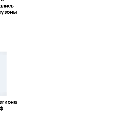
ались
у зоны
егиона
рф