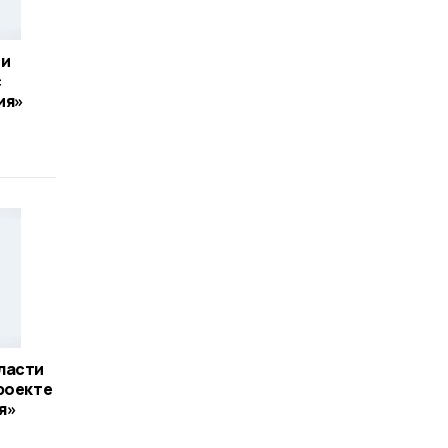
ти
с
ия»
ласти
роекте
я»