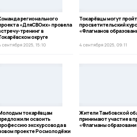
Команда регионального
Токарёвцы могут прой
проекта «ДляСВОих» провела
просветительский кур
встречу-тренинг в
«Флагманов образован
Токарёвском округе
4 сентября 2025, 15:10
4 сентября 2025, 09:11
Молодым токарёвцам
Жители Тамбовской об
предложили освоить
принимают участие в п
профессию экскурсовода в
«Флагманы образовани
новом проекте Росмолодёжи