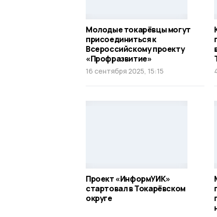
Молодые токарёвцы могут
присоединиться к
Всероссийскому проекту
«Профразвитие»
16 сентября 2025, 15:15
Проект «ИнформУИК»
стартовал в Токарёвском
округе