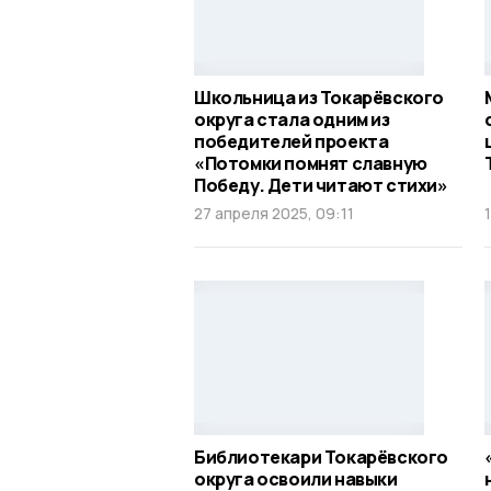
Школьница из Токарёвского
округа стала одним из
победителей проекта
«Потомки помнят славную
Победу. Дети читают стихи»
27 апреля 2025, 09:11
Библиотекари Токарёвского
округа освоили навыки