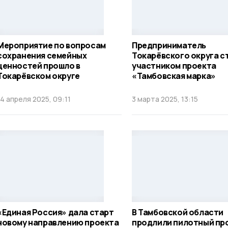
Мероприятие по вопросам
Предприниматель
сохранения семейных
Токарёвского округа с
ценностей прошло в
участником проекта
Токарёвском округе
«Тамбовская марка»
14 апреля 2025, 09:11
3 марта 2025, 13:15
«Единая Россия» дала старт
В Тамбовской области
новому направлению проекта
продлили пилотный пр