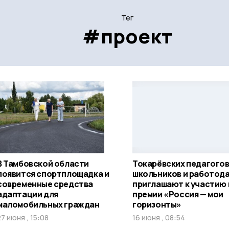
Тег
#проект
В Тамбовской области
Токарёвских педагогов
появится спортплощадка и
школьников и работод
современные средства
приглашают к участию 
адаптации для
премии «Россия — мои
маломобильных граждан
горизонты»
27 июня , 15:08
16 июня , 08:54