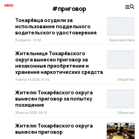
#приговор
Токарёвца осудили за
использование поддельного
водительского удостоверения
8 апреля , 12:02
Происшествие
Жительнице Токарёвского
округа вынесен приговор за
незаконные приобретение и
хранение наркотических средств
9 августа 2025, 15:34
Общество
Жителю Токарёвского округа
вынесен приговор за попытку
похищения
18 июля 2025, 09:15
Общество
Жителю Токарёвского округа
вынесен приговор