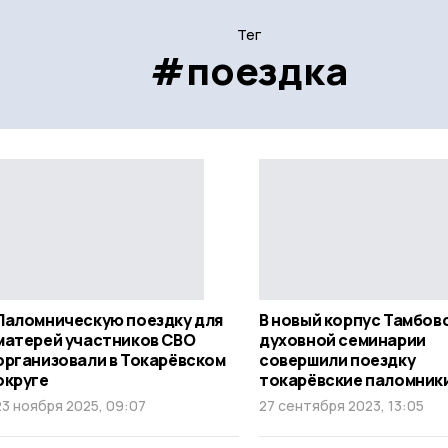
Тег
#поездка
Паломническую поездку для
В новый корпус Тамбов
матерей участников СВО
духовной семинарии
организовали в Токарёвском
совершили поездку
округе
токарёвские паломник
23 ноября 2025, 09:07
27 сентября 2023, 13:05