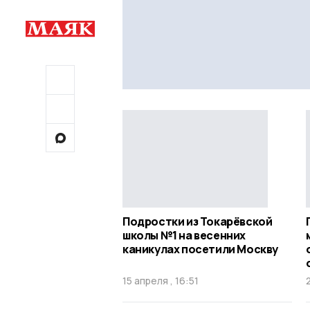
Подростки из Токарёвской
школы №1 на весенних
каникулах посетили Москву
15 апреля , 16:51