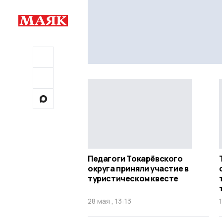
Педагоги Токарёвского
округа приняли участие в
туристическом квесте
28 мая , 13:13