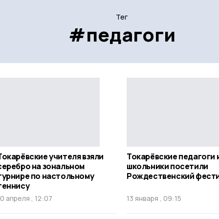
Тег
#педагоги
Токарёвские учителя взяли
Токарёвские педагоги 
серебро на зональном
школьники посетили
турнире по настольному
Рождественский фест
теннису
10 апреля , 12:07
13 января , 09:15