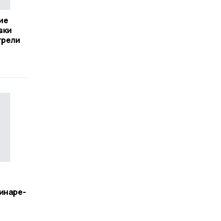
ие
вки
трели
инаре-