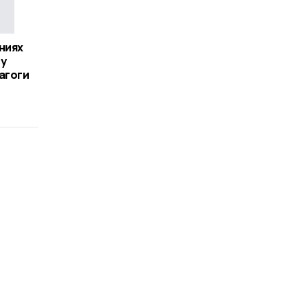
ниях
су
агоги