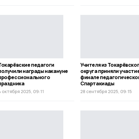
Токарёвские педагоги
Учителя из Токарёвско
получили награды накануне
округа приняли участие
профессионального
финале педагогическо
праздника
Спартакиады
4 октября 2025, 09:11
28 сентября 2025, 09:15