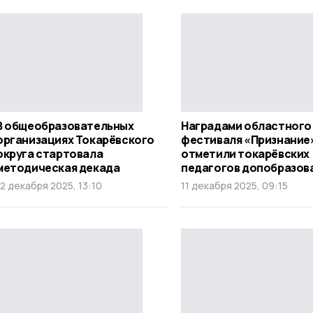
В общеобразовательных
Наградами областного
организациях Токарёвского
фестиваля «Признание
округа стартовала
отметили токарёвских
методическая декада
педагогов допобразов
12 декабря 2025, 13:10
11 декабря 2025, 09:15