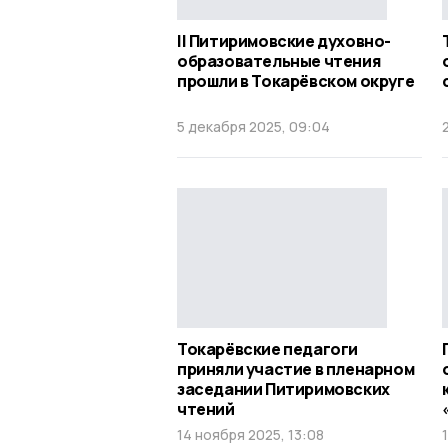
II Питиримовские духовно-
образовательные чтения
прошли в Токарёвском округе
5 декабря 2025, 09:04
Токарёвские педагоги
приняли участие в пленарном
заседании Питиримовских
чтений
14 ноября 2025, 13:08