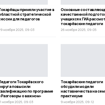
Токарёвцы приняли участие в
Основные составляющ
областной стратегической
качественной подгото
сессии для педагогов
учащихся к ГИА рассмо
токарёвские педагоги
29 ноября 2025, 09:03
26 ноября 2025, 09:05
Педагоги Токарёвского
Токарёвские педагоги
округа повысили
обсудили модели
квалификацию по программе
наставничества на сем
«Разговоры о важном»
практикуме
11 ноября 2025, 09:03
9 ноября 2025, 09:12