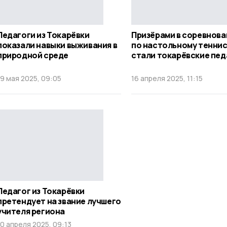
Педагоги из Токарёвки
Призёрами в соревнова
показали навыки выживания в
по настольному тенни
природной среде
стали токарёвские пед
19 мая 2025, 09:05
16 апреля 2025, 11:15
Педагог из Токарёвки
претендует на звание лучшего
учителя региона
10 апреля 2025, 09:13