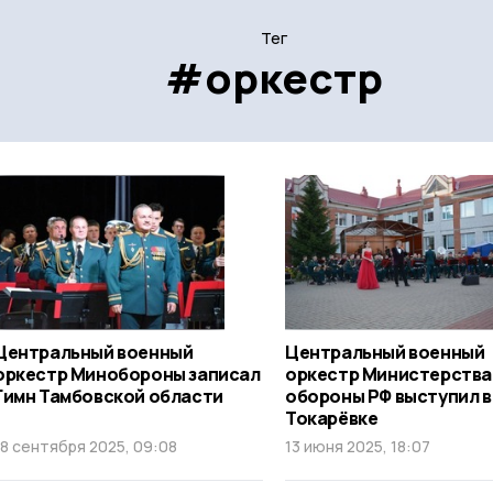
Тег
#оркестр
Центральный военный
Центральный военный
оркестр Минобороны записал
оркестр Министерства
Гимн Тамбовской области
обороны РФ выступил в
Токарёвке
18 сентября 2025, 09:08
13 июня 2025, 18:07