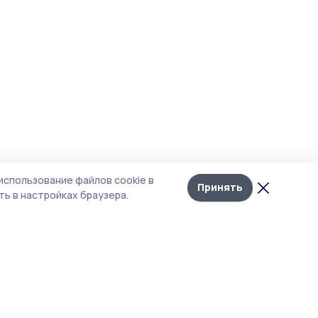
использование файлов cookie в
Принять
ь в настройках браузера.
тика конфиденциальности
т содержит сервисы, использующие
kies. Продолжая пользоваться данным
том, вы подтверждаете свое согласие на
льзование файлов cookie в соответствии с
тоящим уведомлением и Политикой
иденциальности. Использование «cookie»