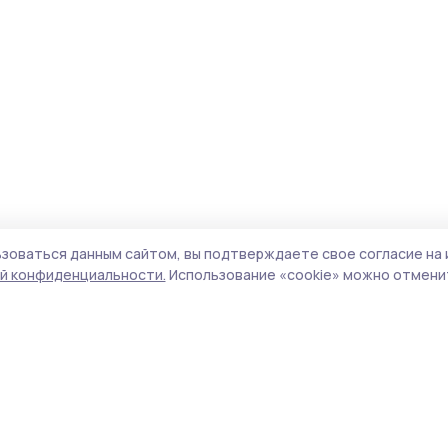
зоваться данным сайтом, вы подтверждаете свое согласие на 
й конфиденциальности.
Использование «cookie» можно отменит
Учредитель и издатель:
ООО «Издательский
Поли
дом «Тамбов»
Сай
Адрес редакции:
392000, Тамбовская обл.,
coo
г.Тамбов, ш. Моршанское, д.14а
сай
Номер телефона редакции:
8 (4752) 45-05-
испо
76
нас
Электронная почта редакции:
конф