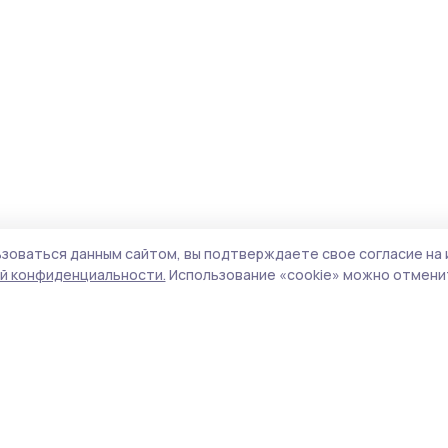
зоваться данным сайтом, вы подтверждаете свое согласие на 
й конфиденциальности.
Использование «cookie» можно отменит
Учредитель и издатель:
ООО «Издательский
Поли
дом «Тамбов»
Сай
Адрес редакции:
392000, Тамбовская обл.,
coo
г.Тамбов, ш. Моршанское, д.14а
сай
Номер телефона редакции:
8 (4752) 45-05-
испо
76
нас
Электронная почта редакции:
конф