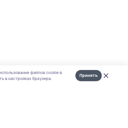
использование файлов cookie в
Принять
ь в настройках браузера.
тика конфиденциальности
т содержит сервисы, использующие
kies. Продолжая пользоваться данным
том, вы подтверждаете свое согласие на
льзование файлов cookie в соответствии с
тоящим уведомлением и Политикой
иденциальности. Использование «cookie»