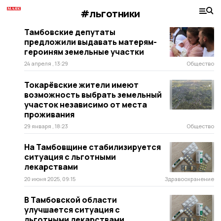
#льготники
Тамбовские депутаты
предложили выдавать матерям-
героиням земельные участки
24 апреля , 13:29
Общество
Токарёвские жители имеют
возможность выбрать земельный
участок независимо от места
проживания
29 января , 18:23
Общество
На Тамбовщине стабилизируется
ситуация с льготными
лекарствами
20 июня 2025, 09:15
Здравоохранение
В Тамбовской области
улучшается ситуация с
льготными лекарствами