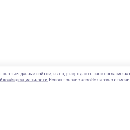
зоваться данным сайтом, вы подтверждаете свое согласие на 
й конфиденциальности.
Использование «cookie» можно отменит
Учредитель и издатель:
ООО «Издательский
Поли
дом «Тамбов»
Сай
Адрес редакции:
392000, Тамбовская обл.,
coo
г.Тамбов, ш. Моршанское, д.14а
сай
Номер телефона редакции:
8 (4752) 45-05-
испо
76
нас
Электронная почта редакции:
конф