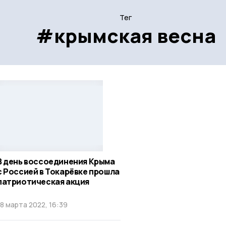
Тег
#крымская весна
В день воссоединения Крыма
с Россией в Токарёвке прошла
патриотическая акция
18 марта 2022, 16:39