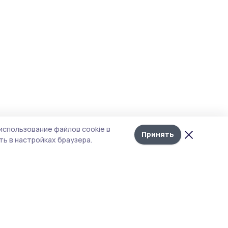
использование файлов cookie в
Принять
ь в настройках браузера.
тика конфиденциальности
т содержит сервисы, использующие
kies. Продолжая пользоваться данным
том, вы подтверждаете свое согласие на
льзование файлов cookie в соответствии с
тоящим уведомлением и Политикой
иденциальности. Использование «cookie»