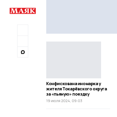
Конфискована иномарка у
жителя Токарёвского округа
за «пьяную» поездку
19 июля 2024, 09:03