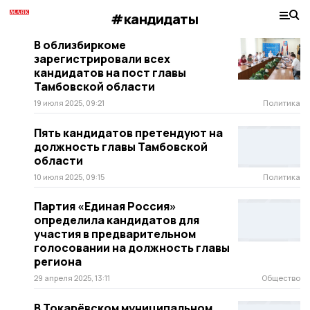
#кандидаты
В облизбиркоме
зарегистрировали всех
кандидатов на пост главы
Тамбовской области
19 июля 2025, 09:21
Политика
Пять кандидатов претендуют на
должность главы Тамбовской
области
10 июля 2025, 09:15
Политика
Партия «Единая Россия»
определила кандидатов для
участия в предварительном
голосовании на должность главы
региона
29 апреля 2025, 13:11
Общество
В Токарёвском муниципальном