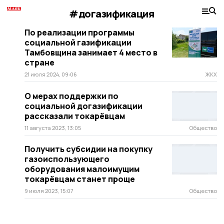
#догазификация
По реализации программы
социальной газификации
Тамбовщина занимает 4 место в
стране
21 июля 2024, 09:06
ЖКХ
О мерах поддержки по
социальной догазификации
рассказали токарёвцам
11 августа 2023, 13:05
Общество
Получить субсидии на покупку
газоиспользующего
оборудования малоимущим
токарёвцам станет проще
9 июля 2023, 15:07
Общество