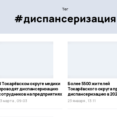
Тег
#диспансеризация
В Токарёвском округе медики
Более 5500 жителей
проводят диспансеризацию
Токарёвского округа п
сотрудников на предприятиях
диспансеризацию в 202
13 марта , 09:03
23 января , 13:11