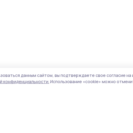
зоваться данным сайтом, вы подтверждаете свое согласие на 
й конфиденциальности.
Использование «cookie» можно отменит
Учредитель и издатель:
ООО «Издательский
Поли
дом «Тамбов»
Сай
Адрес редакции:
392000, Тамбовская обл.,
coo
г.Тамбов, ш. Моршанское, д.14а
сай
Номер телефона редакции:
8 (4752) 45-05-
испо
76
нас
Электронная почта редакции:
конф