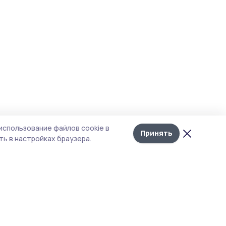
использование файлов cookie в
Принять
ь в настройках браузера.
тика конфиденциальности
т содержит сервисы, использующие
kies. Продолжая пользоваться данным
том, вы подтверждаете свое согласие на
льзование файлов cookie в соответствии с
тоящим уведомлением и Политикой
иденциальности. Использование «cookie»