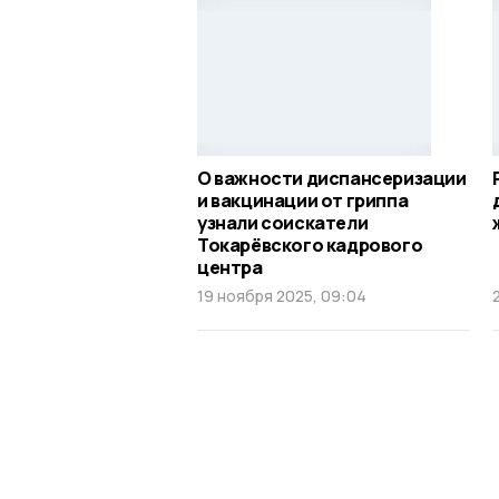
О важности диспансеризации
и вакцинации от гриппа
узнали соискатели
Токарёвского кадрового
центра
19 ноября 2025, 09:04