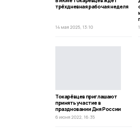
В июне токарёвцев ждёт
трёхдневная рабочая неделя
14 мая 2025, 13:10
Токарёвцев приглашают
принять участие в
праздновании Дня России
6 июня 2022, 16:35