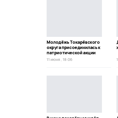
Молодёжь Токарёвского
округа присоединилась к
патриотической акции
11 июня , 18:06