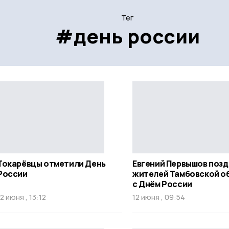
Тег
#день россии
Токарёвцы отметили День
Евгений Первышов поз
России
жителей Тамбовской о
с Днём России
12 июня , 13:12
12 июня , 09:54