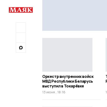
Оркестр внутренних войск
МВД Республики Беларусь
выступил в Токарёвке
13 июня , 18:16