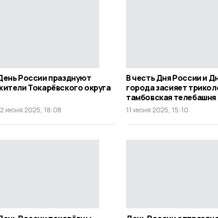
День России празднуют
В честь Дня России и Д
жители Токарёвского округа
города засияет трико
тамбовская телебашня
12 июня 2025, 18:08
11 июня 2025, 15:10