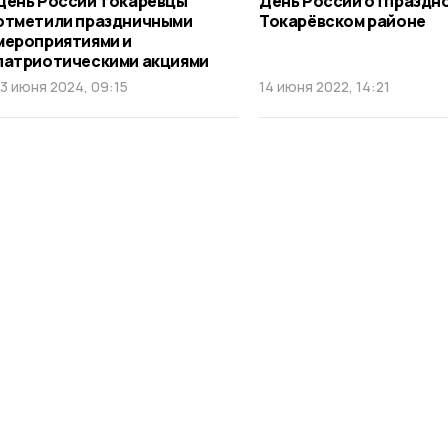
День России токарёвцы
День России отпраздно
отметили праздничными
Токарёвском районе
мероприятиями и
патриотическими акциями
13 июня 2024, 09:15
14 июня 2022, 14:21